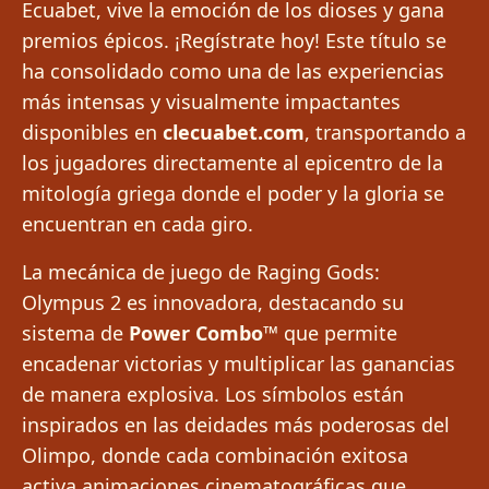
Ecuabet, vive la emoción de los dioses y gana
premios épicos. ¡Regístrate hoy! Este título se
ha consolidado como una de las experiencias
más intensas y visualmente impactantes
disponibles en
clecuabet.com
, transportando a
los jugadores directamente al epicentro de la
mitología griega donde el poder y la gloria se
encuentran en cada giro.
La mecánica de juego de Raging Gods:
Olympus 2 es innovadora, destacando su
sistema de
Power Combo™
que permite
encadenar victorias y multiplicar las ganancias
de manera explosiva. Los símbolos están
inspirados en las deidades más poderosas del
Olimpo, donde cada combinación exitosa
activa animaciones cinematográficas que