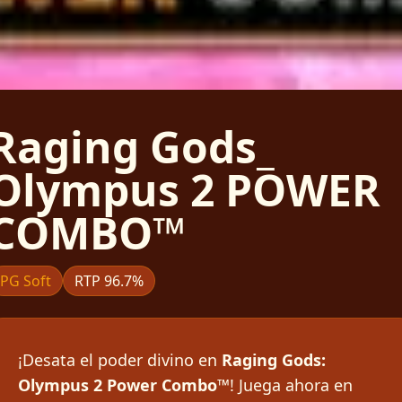
▶
Raging Gods_
Olympus 2 POWER
COMBO™
PG Soft
RTP 96.7%
¡Desata el poder divino en
Raging Gods:
Olympus 2 Power Combo™
! Juega ahora en