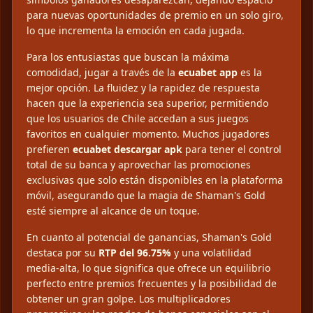
para nuevas oportunidades de premio en un solo giro,
lo que incrementa la emoción en cada jugada.
Para los entusiastas que buscan la máxima
comodidad, jugar a través de la
ecuabet app
es la
mejor opción. La fluidez y la rapidez de respuesta
hacen que la experiencia sea superior, permitiendo
que los usuarios de Chile accedan a sus juegos
favoritos en cualquier momento. Muchos jugadores
prefieren
ecuabet descargar apk
para tener el control
total de su banca y aprovechar las promociones
exclusivas que solo están disponibles en la plataforma
móvil, asegurando que la magia de Shaman's Gold
esté siempre al alcance de un toque.
En cuanto al potencial de ganancias, Shaman's Gold
destaca por su
RTP del 96.75%
y una volatilidad
media-alta, lo que significa que ofrece un equilibrio
perfecto entre premios frecuentes y la posibilidad de
obtener un gran golpe. Los multiplicadores