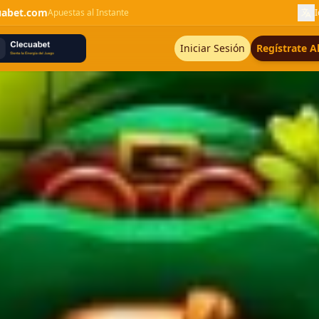
uabet.com
Apuestas al Instante
Iniciar Sesión
Regístrate A