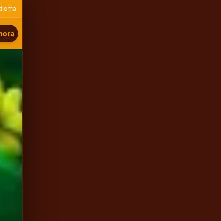
Idioma
hora