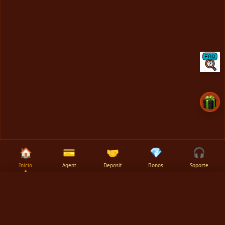
🏠
💳
🤝
💎
🎧
Inicio
Agent
Deposit
Bonos
Soporte
✕
Select Language
🇨🇱
✓
Chile